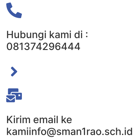
Hubungi kami di :
081374296444
Kirim email ke
kami
info@sman1rao.sch.id