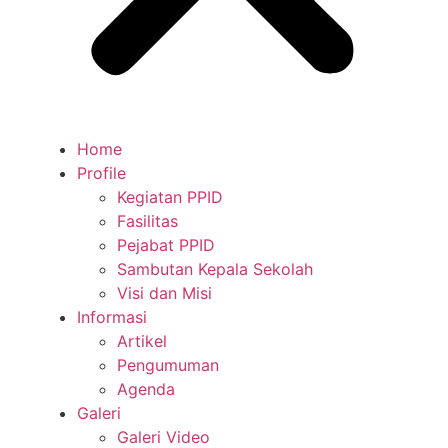
Home
Profile
Kegiatan PPID
Fasilitas
Pejabat PPID
Sambutan Kepala Sekolah
Visi dan Misi
Informasi
Artikel
Pengumuman
Agenda
Galeri
Galeri Video