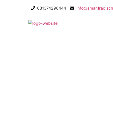
081374296444
info@sman1rao.sch