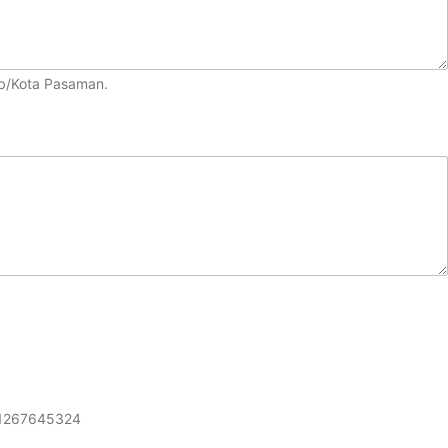
ab/Kota Pasaman.
081267645324