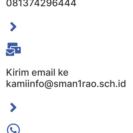
081374296444
Kirim email ke
kami
info@sman1rao.sch.id