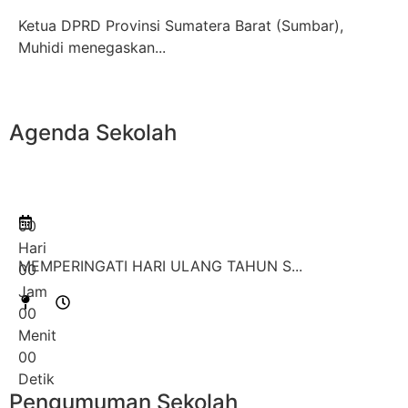
Ketua DPRD Provinsi Sumatera Barat (Sumbar),
Muhidi menegaskan...
Agenda
Sekolah
0
0
Hari
MEMPERINGATI HARI ULANG TAHUN S...
0
0
Jam
0
0
Menit
0
0
Detik
Pengumuman
Sekolah